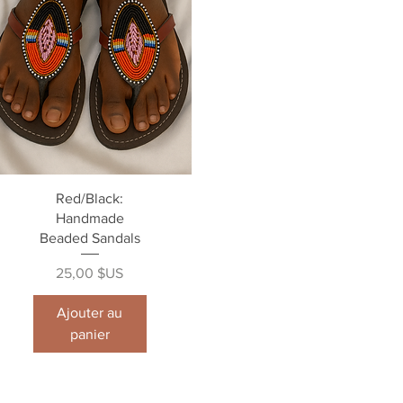
Aperçu rapide
Red/Black:
Handmade
Beaded Sandals
Prix
25,00 $US
Ajouter au
panier