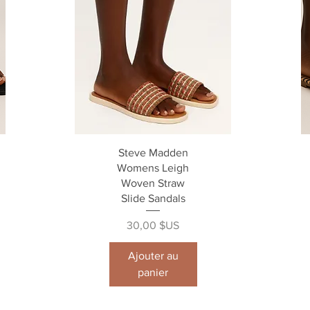
Aperçu rapide
Steve Madden
Womens Leigh
Woven Straw
Slide Sandals
Prix
30,00 $US
Ajouter au
panier