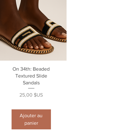
Aperçu rapide
On 34th: Beaded
Textured Slide
Sandals
Prix
25,00 $US
Ajouter au
panier