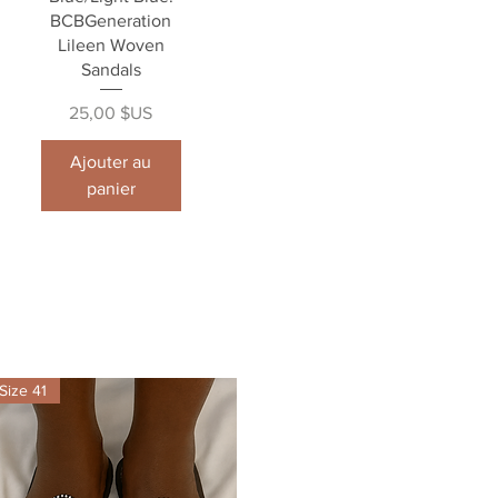
BCBGeneration
Lileen Woven
Sandals
Prix
25,00 $US
Ajouter au
panier
Size 41