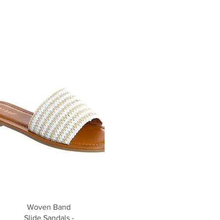
Aperçu rapide
Woven Band
Slide Sandals -