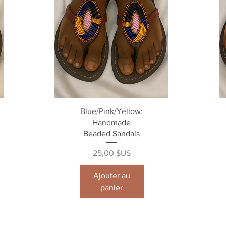
Aperçu rapide
Blue/Pink/Yellow:
Handmade
Beaded Sandals
Prix
25,00 $US
Ajouter au
panier