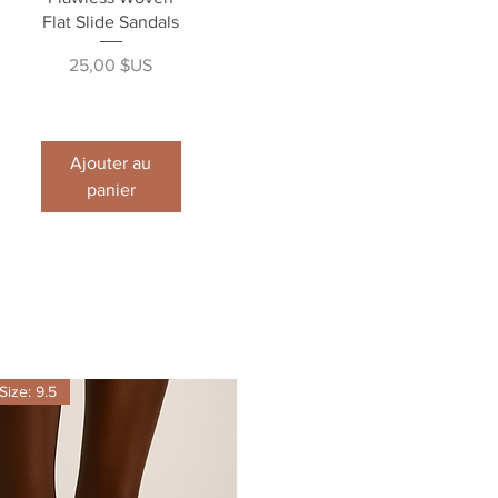
Flat Slide Sandals
Prix
25,00 $US
Ajouter au
panier
Size: 9.5