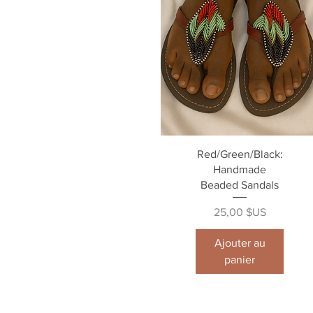
Aperçu rapide
Red/Green/Black:
Handmade
Beaded Sandals
Prix
25,00 $US
Ajouter au
panier