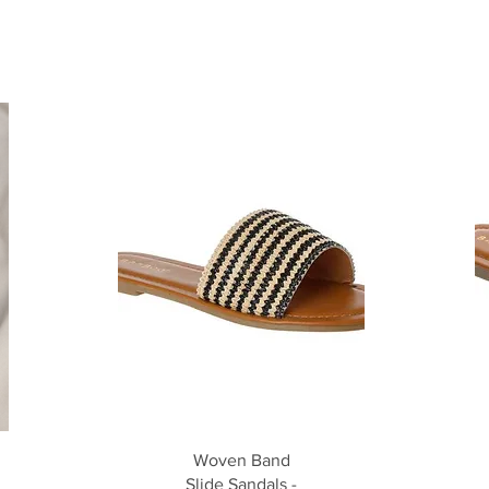
Aperçu rapide
Woven Band
Slide Sandals -