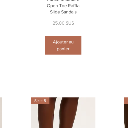
Open Toe Raffia
Slide Sandals
Prix
25,00 $US
Ajouter au
panier
Size: 8