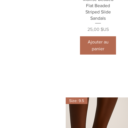
Flat Beaded
Striped Slide
Sandals
Prix
25,00 $US
Ajouter au
panier
Size: 9.5