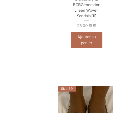
BCBGeneration
Lileen Woven
Sandals [11]
Prix
25,00 $US
Ajouter au
panier
Size 39