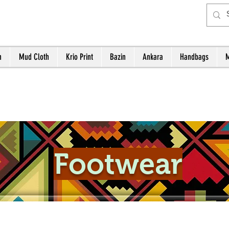
h
Mud Cloth
Krio Print
Bazin
Ankara
Handbags
M
Footwear